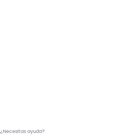
Términos y condiciones
Acerca de nosotros
Política de privacidad
Promociones
Seguros
Faqs
Blog
© 2025
P
¿Necesitas ayuda?